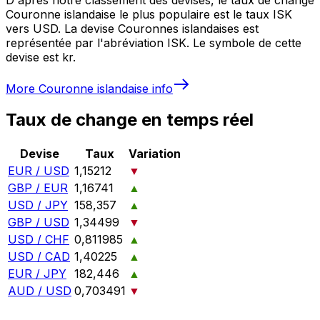
Couronne islandaise le plus populaire est le taux ISK
vers USD. La devise Couronnes islandaises est
représentée par l'abréviation ISK. Le symbole de cette
devise est kr.
More
Couronne islandaise
info
Taux de change en temps réel
Devise
Taux
Variation
EUR / USD
1,15212
▼
GBP / EUR
1,16741
▲
USD / JPY
158,357
▲
GBP / USD
1,34499
▼
USD / CHF
0,811985
▲
USD / CAD
1,40225
▲
EUR / JPY
182,446
▲
AUD / USD
0,703491
▼