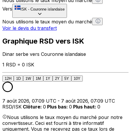
Nous utilisons le taux moyen du marché
Vers
ISK
-
Couronne islandaise
Nous utilisons le taux moyen du marché
Voir le devis du transfert
Graphique RSD vers ISK
Dinar serbe vers Couronne islandaise
1 RSD = 0 ISK
12H
1D
1W
1M
1Y
2Y
5Y
10Y
7 août 2026, 07:09 UTC - 7 août 2026, 07:09 UTC
RSD/ISK
Clôture
:
0
Plus bas
:
0
Plus haut
:
0
Nous utilisons le taux moyen du marché pour notre
convertisseur. Ceci est fourni à titre informatif
uniquement. Vous ne recevrez pas ce taux lors de