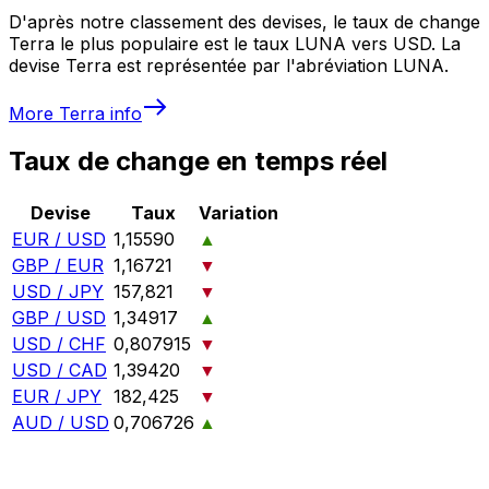
D'après notre classement des devises, le taux de change
Terra le plus populaire est le taux LUNA vers USD. La
devise Terra est représentée par l'abréviation LUNA.
More
Terra
info
Taux de change en temps réel
Devise
Taux
Variation
EUR / USD
1,15590
▲
GBP / EUR
1,16721
▼
USD / JPY
157,821
▼
GBP / USD
1,34917
▲
USD / CHF
0,807915
▼
USD / CAD
1,39420
▼
EUR / JPY
182,425
▼
AUD / USD
0,706726
▲