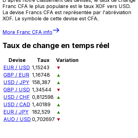
Franc CFA le plus populaire est le taux XOF vers USD.
La devise Francs CFA est représentée par l'abréviation
XOF. Le symbole de cette devise est CFA.
More
Franc CFA
info
Taux de change en temps réel
Devise
Taux
Variation
EUR / USD
1,15243
▼
GBP / EUR
1,16748
▲
USD / JPY
158,387
▲
GBP / USD
1,34544
▼
USD / CHF
0,812598
▲
USD / CAD
1,40189
▲
EUR / JPY
182,529
▲
AUD / USD
0,702697
▼