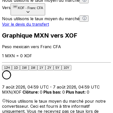
Nous utilisons le taux moyen du marché
Vers
XOF
-
Franc CFA
Nous utilisons le taux moyen du marché
Voir le devis du transfert
Graphique MXN vers XOF
Peso mexicain vers Franc CFA
1 MXN = 0 XOF
12H
1D
1W
1M
1Y
2Y
5Y
10Y
7 août 2026, 04:59 UTC - 7 août 2026, 04:59 UTC
MXN/XOF
Clôture
:
0
Plus bas
:
0
Plus haut
:
0
Nous utilisons le taux moyen du marché pour notre
convertisseur. Ceci est fourni à titre informatif
uniquement. Vous ne recevrez pas ce taux lors de