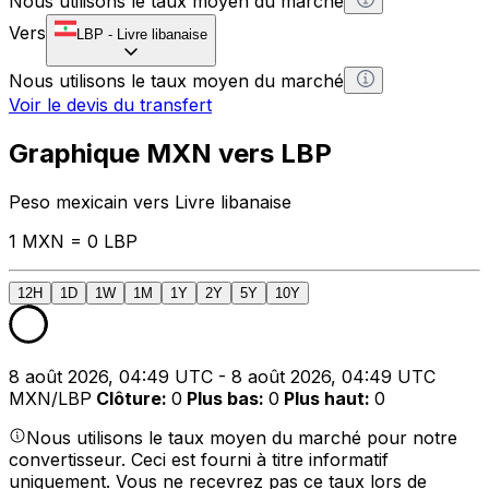
Nous utilisons le taux moyen du marché
Vers
LBP
-
Livre libanaise
Nous utilisons le taux moyen du marché
Voir le devis du transfert
Graphique MXN vers LBP
Peso mexicain vers Livre libanaise
1 MXN = 0 LBP
12H
1D
1W
1M
1Y
2Y
5Y
10Y
8 août 2026, 04:49 UTC - 8 août 2026, 04:49 UTC
MXN/LBP
Clôture
:
0
Plus bas
:
0
Plus haut
:
0
Nous utilisons le taux moyen du marché pour notre
convertisseur. Ceci est fourni à titre informatif
uniquement. Vous ne recevrez pas ce taux lors de