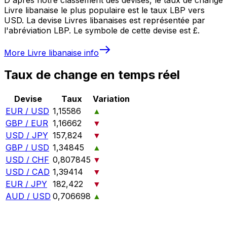
Livre libanaise le plus populaire est le taux LBP vers
USD. La devise Livres libanaises est représentée par
l'abréviation LBP. Le symbole de cette devise est £.
More
Livre libanaise
info
Taux de change en temps réel
Devise
Taux
Variation
EUR / USD
1,15586
▲
GBP / EUR
1,16662
▼
USD / JPY
157,824
▼
GBP / USD
1,34845
▲
USD / CHF
0,807845
▼
USD / CAD
1,39414
▼
EUR / JPY
182,422
▼
AUD / USD
0,706698
▲