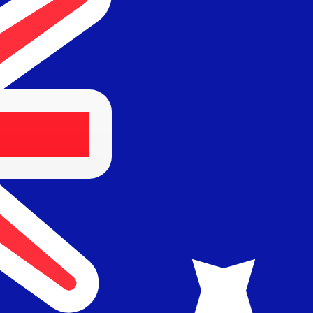
rtisseur. Ceci est fourni à titre informatif uniquement. Vo
SD)
Peso mexicain le plus populaire est le taux MXN vers USD.