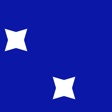
us ne recevrez pas ce taux lors de l'envoi d'argent.
 La devise Pesos mexicains est représentée par