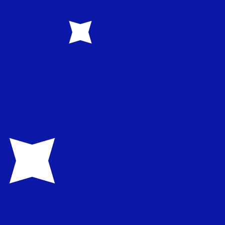
. La devise Dollars australiens est représentée par
ntérêt de la Banque centrale