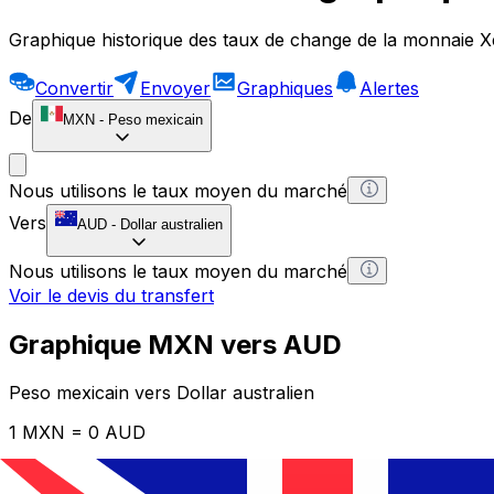
Graphique historique des taux de change de la monnaie X
Convertir
Envoyer
Graphiques
Alertes
De
MXN
-
Peso mexicain
Nous utilisons le taux moyen du marché
Vers
AUD
-
Dollar australien
Nous utilisons le taux moyen du marché
Voir le devis du transfert
Graphique MXN vers AUD
Peso mexicain vers Dollar australien
1 MXN = 0 AUD
12H
1D
1W
1M
1Y
2Y
5Y
10Y