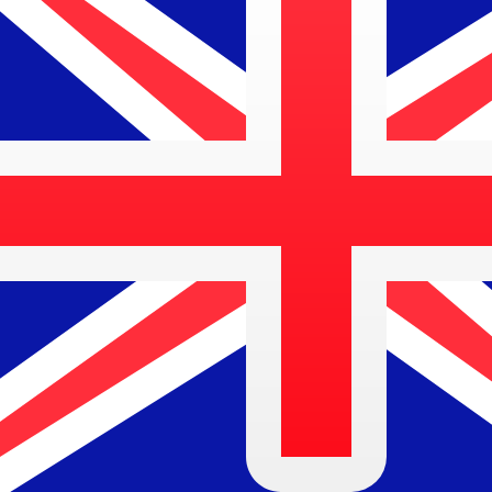
7 août 2026, 09:55 UTC - 7 août 2026, 09:55 UTC
MXN/AUD
Clôture
:
0
Plus bas
:
0
Plus haut
:
0
Nous utilisons le taux moyen du marché pour notre conve
Connectez-vous pour voir les taux d'envoi
Paires populaires Dollar américain (U
Informations sur les devises
MXN
-
Peso mexicain
D'après notre classement des devises, le taux de change 
l'abréviation MXN. Le symbole de cette devise est $.
More
Peso mexicain
info