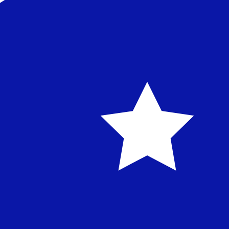
AUD
-
Dollar australien
D'après notre classement des devises, le taux de change D
l'abréviation AUD. Le symbole de cette devise est $.
More
Dollar australien
info
Taux de change en temps réel
Devise
Taux
Variation
EUR / USD
1,15304
▼
GBP / EUR
1,16590
▲
USD / JPY
158,352
▲
GBP / USD
1,34433
▼
USD / CHF
0,810320
▲
USD / CAD
1,40158
▲
EUR / JPY
182,586
▲
AUD / USD
0,704096
▼
API XE Currency Data