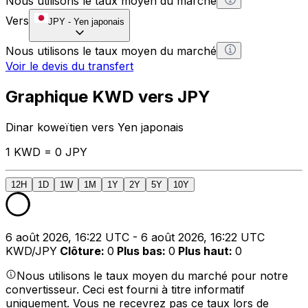
Nous utilisons le taux moyen du marché
Vers
JPY
-
Yen japonais
Nous utilisons le taux moyen du marché
Voir le devis du transfert
Graphique KWD vers JPY
Dinar koweïtien vers Yen japonais
1 KWD = 0 JPY
12H
1D
1W
1M
1Y
2Y
5Y
10Y
6 août 2026, 16:22 UTC - 6 août 2026, 16:22 UTC
KWD/JPY
Clôture
:
0
Plus bas
:
0
Plus haut
:
0
Nous utilisons le taux moyen du marché pour notre
convertisseur. Ceci est fourni à titre informatif
uniquement. Vous ne recevrez pas ce taux lors de