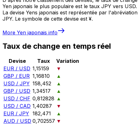
Yen japonais le plus populaire est le taux JPY vers USD.
La devise Yens japonais est représentée par l'abréviation
JPY. Le symbole de cette devise est ¥.
More
Yen japonais
info
Taux de change en temps réel
Devise
Taux
Variation
EUR / USD
1,15159
▼
GBP / EUR
1,16810
▲
USD / JPY
158,452
▲
GBP / USD
1,34517
▲
USD / CHF
0,812828
▲
USD / CAD
1,40287
▼
EUR / JPY
182,471
▲
AUD / USD
0,702557
▼