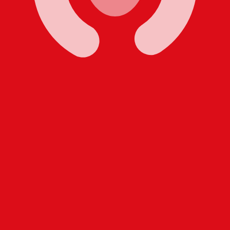
Afghani afghan le plus populaire est le taux AFN vers USD
Taux d'i
Devise
Taux d'intérêt
JPY
0,75 %
CHF
0,00 %
EUR
4,25 %
USD
3,75 %
CAD
2,25 %
AUD
3,60 %
NZD
2,25 %
GBP
3,75 %