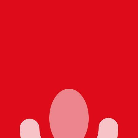
rtisseur. Ceci est fourni à titre informatif uniquement. Vo
SD)
Dinar koweïtien le plus populaire est le taux KWD vers USD