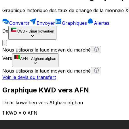
Graphique historique des taux de change de la monnaie X
Convertir
Envoyer
Graphiques
Alertes
De
KWD
-
Dinar koweïtien
Nous utilisons le taux moyen du marché
Vers
AFN
-
Afghani afghan
Nous utilisons le taux moyen du marché
Voir le devis du transfert
Graphique KWD vers AFN
Dinar koweïtien vers Afghani afghan
1 KWD = 0 AFN
12H
1D
1W
1M
1Y
2Y
5Y
10Y