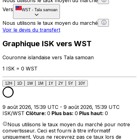
Nous utilisons le taux moyen du marché
Vers
WST
-
Tala samoan
Nous utilisons le taux moyen du marché
Voir le devis du transfert
Graphique ISK vers WST
Couronne islandaise vers Tala samoan
1 ISK = 0 WST
12H
1D
1W
1M
1Y
2Y
5Y
10Y
9 août 2026, 15:39 UTC - 9 août 2026, 15:39 UTC
ISK/WST
Clôture
:
0
Plus bas
:
0
Plus haut
:
0
Nous utilisons le taux moyen du marché pour notre
convertisseur. Ceci est fourni à titre informatif
uniquement. Vous ne recevrez pas ce taux lors de