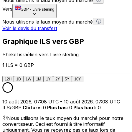
Nous utilisons le taux moyen du marché
Vers
GBP
-
Livre sterling
Nous utilisons le taux moyen du marché
Voir le devis du transfert
Graphique ILS vers GBP
Shekel israélien vers Livre sterling
1 ILS = 0 GBP
12H
1D
1W
1M
1Y
2Y
5Y
10Y
10 août 2026, 07:08 UTC - 10 août 2026, 07:08 UTC
ILS/GBP
Clôture
:
0
Plus bas
:
0
Plus haut
:
0
Nous utilisons le taux moyen du marché pour notre
convertisseur. Ceci est fourni à titre informatif
uniquement. Vous ne recevrez pas ce taux lors de