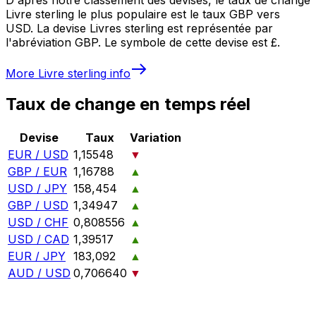
Livre sterling le plus populaire est le taux GBP vers
USD. La devise Livres sterling est représentée par
l'abréviation GBP. Le symbole de cette devise est £.
More
Livre sterling
info
Taux de change en temps réel
Devise
Taux
Variation
EUR / USD
1,15548
▼
GBP / EUR
1,16788
▲
USD / JPY
158,454
▲
GBP / USD
1,34947
▲
USD / CHF
0,808556
▲
USD / CAD
1,39517
▲
EUR / JPY
183,092
▲
AUD / USD
0,706640
▼