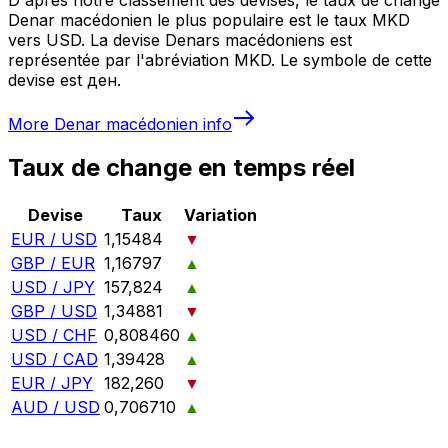
Denar macédonien le plus populaire est le taux MKD
vers USD. La devise Denars macédoniens est
représentée par l'abréviation MKD. Le symbole de cette
devise est ден.
More
Denar macédonien
info
Taux de change en temps réel
Devise
Taux
Variation
EUR / USD
1,15484
▼
GBP / EUR
1,16797
▲
USD / JPY
157,824
▲
GBP / USD
1,34881
▼
USD / CHF
0,808460
▲
USD / CAD
1,39428
▲
EUR / JPY
182,260
▼
AUD / USD
0,706710
▲