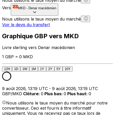
Nous utilisons le taux moyen du marché
Vers
MKD
-
Denar macédonien
Nous utilisons le taux moyen du marché
Voir le devis du transfert
Graphique GBP vers MKD
Livre sterling vers Denar macédonien
1 GBP = 0 MKD
12H
1D
1W
1M
1Y
2Y
5Y
10Y
9 août 2026, 13:19 UTC - 9 août 2026, 13:19 UTC
GBP/MKD
Clôture
:
0
Plus bas
:
0
Plus haut
:
0
Nous utilisons le taux moyen du marché pour notre
convertisseur. Ceci est fourni à titre informatif
uniquement. Vous ne recevrez pas ce taux lors de