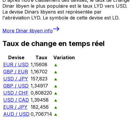
Dinar libyen le plus populaire est le taux LYD vers USD.
La devise Dinars libyens est représentée par
l'abréviation LYD. Le symbole de cette devise est LD.
More
Dinar libyen
info
Taux de change en temps réel
Devise
Taux
Variation
EUR / USD
1,15608
▲
GBP / EUR
1,16702
▲
USD / JPY
157,823
▲
GBP / USD
1,34917
▲
USD / CHF
0,808220
▲
USD / CAD
1,39458
▲
EUR / JPY
182,456
▲
AUD / USD
0,706714
▲