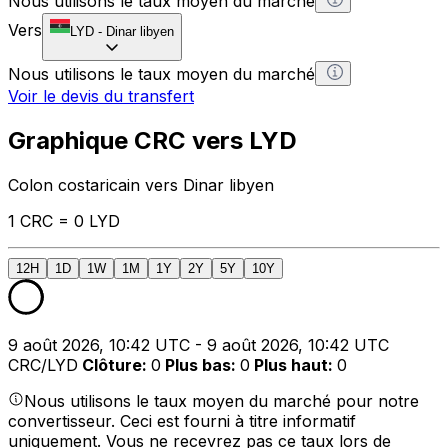
Nous utilisons le taux moyen du marché
Vers
LYD
-
Dinar libyen
Nous utilisons le taux moyen du marché
Voir le devis du transfert
Graphique CRC vers LYD
Colon costaricain vers Dinar libyen
1 CRC = 0 LYD
12H
1D
1W
1M
1Y
2Y
5Y
10Y
9 août 2026, 10:42 UTC - 9 août 2026, 10:42 UTC
CRC/LYD
Clôture
:
0
Plus bas
:
0
Plus haut
:
0
Nous utilisons le taux moyen du marché pour notre
convertisseur. Ceci est fourni à titre informatif
uniquement. Vous ne recevrez pas ce taux lors de