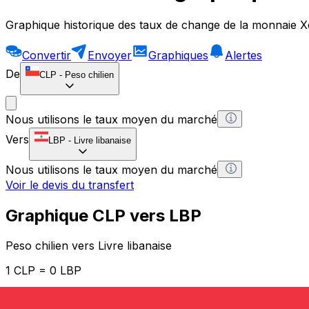
Graphique historique des taux de change de la monnaie X
Convertir
Envoyer
Graphiques
Alertes
De
CLP
-
Peso chilien
Nous utilisons le taux moyen du marché
Vers
LBP
-
Livre libanaise
Nous utilisons le taux moyen du marché
Voir le devis du transfert
Graphique CLP vers LBP
Peso chilien vers Livre libanaise
1 CLP = 0 LBP
12H
1D
1W
1M
1Y
2Y
5Y
10Y