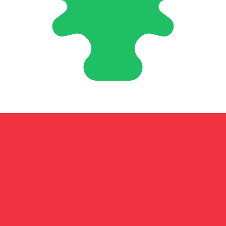
vre libanaise le plus populaire est le taux LBP vers USD. L
Taux d'i
Devise
Taux d'intérêt
JPY
0,75 %
CHF
0,00 %
EUR
4,25 %
USD
3,75 %
CAD
2,25 %
AUD
3,60 %
NZD
2,25 %
GBP
3,75 %