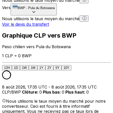
Nous utilisons le taux moyen du marché
Vers
BWP
-
Pula du Botswana
Nous utilisons le taux moyen du marché
Voir le devis du transfert
Graphique CLP vers BWP
Peso chilien vers Pula du Botswana
1 CLP = 0 BWP
12H
1D
1W
1M
1Y
2Y
5Y
10Y
8 août 2026, 17:35 UTC - 8 août 2026, 17:35 UTC
CLP/BWP
Clôture
:
0
Plus bas
:
0
Plus haut
:
0
Nous utilisons le taux moyen du marché pour notre
convertisseur. Ceci est fourni à titre informatif
uniquement. Vous ne recevrez pas ce taux lors de