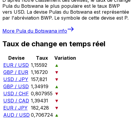
Pula du Botswana le plus populaire est le taux BWP
vers USD. La devise Pulas du Botswana est représentée
par l'abréviation BWP. Le symbole de cette devise est P.
More
Pula du Botswana
info
Taux de change en temps réel
Devise
Taux
Variation
EUR / USD
1,15592
▲
GBP / EUR
1,16720
▼
USD / JPY
157,821
▼
GBP / USD
1,34919
▲
USD / CHF
0,807955
▼
USD / CAD
1,39431
▼
EUR / JPY
182,428
▼
AUD / USD
0,706724
▲