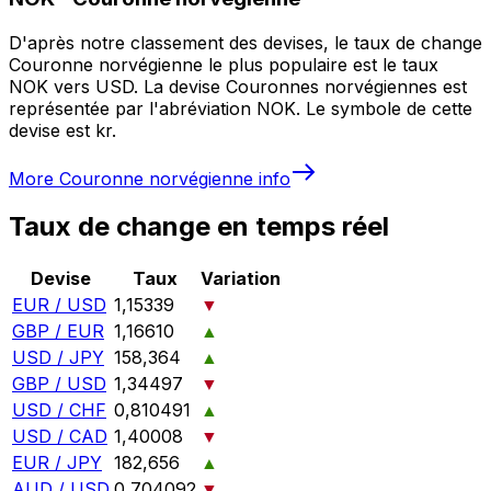
D'après notre classement des devises, le taux de change
Couronne norvégienne le plus populaire est le taux
NOK vers USD. La devise Couronnes norvégiennes est
représentée par l'abréviation NOK. Le symbole de cette
devise est kr.
More
Couronne norvégienne
info
Taux de change en temps réel
Devise
Taux
Variation
EUR / USD
1,15339
▼
GBP / EUR
1,16610
▲
USD / JPY
158,364
▲
GBP / USD
1,34497
▼
USD / CHF
0,810491
▲
USD / CAD
1,40008
▼
EUR / JPY
182,656
▲
AUD / USD
0,704092
▼