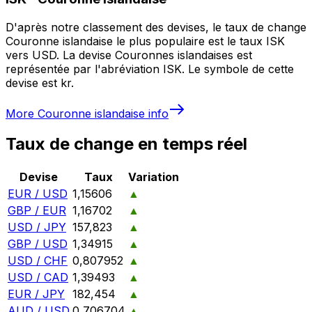
D'après notre classement des devises, le taux de change
Couronne islandaise le plus populaire est le taux ISK
vers USD. La devise Couronnes islandaises est
représentée par l'abréviation ISK. Le symbole de cette
devise est kr.
More
Couronne islandaise
info
Taux de change en temps réel
Devise
Taux
Variation
EUR / USD
1,15606
▲
GBP / EUR
1,16702
▲
USD / JPY
157,823
▲
GBP / USD
1,34915
▲
USD / CHF
0,807952
▲
USD / CAD
1,39493
▲
EUR / JPY
182,454
▲
AUD / USD
0,706704
▲