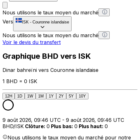
Nous utilisons le taux moyen du marché
Vers
ISK
-
Couronne islandaise
Nous utilisons le taux moyen du marché
Voir le devis du transfert
Graphique BHD vers ISK
Dinar bahreïni vers Couronne islandaise
1 BHD = 0 ISK
12H
1D
1W
1M
1Y
2Y
5Y
10Y
9 août 2026, 09:46 UTC - 9 août 2026, 09:46 UTC
BHD/ISK
Clôture
:
0
Plus bas
:
0
Plus haut
:
0
Nous utilisons le taux moyen du marché pour notre