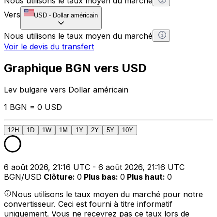
Nous utilisons le taux moyen du marché
Vers
USD
-
Dollar américain
Nous utilisons le taux moyen du marché
Voir le devis du transfert
Graphique BGN vers USD
Lev bulgare vers Dollar américain
1 BGN = 0 USD
12H
1D
1W
1M
1Y
2Y
5Y
10Y
6 août 2026, 21:16 UTC - 6 août 2026, 21:16 UTC
BGN/USD
Clôture
:
0
Plus bas
:
0
Plus haut
:
0
Nous utilisons le taux moyen du marché pour notre
convertisseur. Ceci est fourni à titre informatif
uniquement. Vous ne recevrez pas ce taux lors de