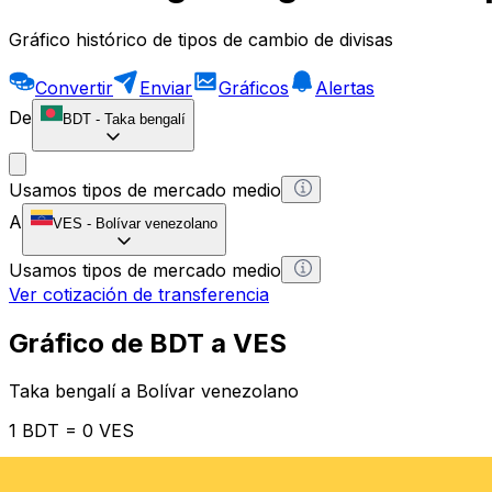
Gráfico histórico de tipos de cambio de divisas
Convertir
Enviar
Gráficos
Alertas
De
BDT
-
Taka bengalí
Usamos tipos de mercado medio
A
VES
-
Bolívar venezolano
Usamos tipos de mercado medio
Ver cotización de transferencia
Gráfico de BDT a VES
Taka bengalí a Bolívar venezolano
1 BDT = 0 VES
12H
1D
1W
1M
1Y
2Y
5Y
10Y