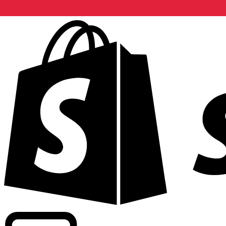
Apoyamos tarifas a nivel comercial en más de 300 compa