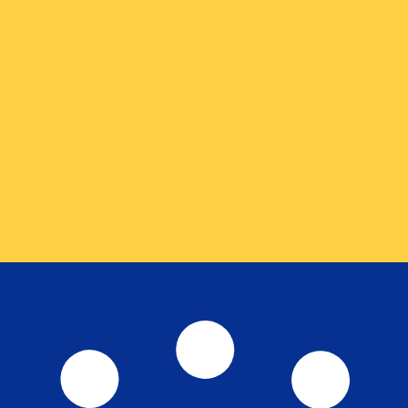
r. Esto solo tiene fines informativos. No recibirás esta t
estadounidense (USD)
a de cambio de Taka bengalí más popular es de BDT a USD. E