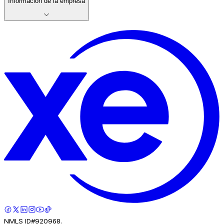
Información de la empresa
NMLS ID#920968.