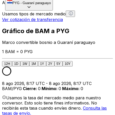
A
PYG
-
Guaraní paraguayo
Usamos tipos de mercado medio
Ver cotización de transferencia
Gráfico de BAM a PYG
Marco convertible bosnio a Guaraní paraguayo
1 BAM = 0 PYG
12H
1D
1W
1M
1Y
2Y
5Y
10Y
8 ago 2026, 8:17 UTC - 8 ago 2026, 8:17 UTC
BAM/PYG
Cierre
:
0
Mínimo
:
0
Máximo
:
0
Usamos la tasa del mercado medio para nuestro
conversor. Esto solo tiene fines informativos. No
recibirás esta tasa cuando envíes dinero.
Consulta las
tasas de envío.