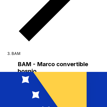
BAM
BAM - Marco convertible
bosnio
El Marco convertible bosnio es la divisa de Bosnia y
Herzegovina.
Nuestras clasificaciones muestran que el
tipo más popular de Marco convertible bosnio es BAM a
USD.
El código de divisa para Marcos Convertibles es
BAM
, y el símbolo es KM.
Abajo encontrarás tipos de
Marco convertible bosnio y un conversor.