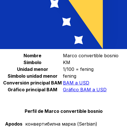
Selecciona una divisa
BAM
-
Marco convertible bosnio
Continuar
Estadísticas de Marco convertible bosnio
Nombre
Marco convertible bosnio
Símbolo
KM
Unidad menor
1/100 = fening
Símbolo unidad menor
fening
Conversión principal BAM
BAM a USD
Gráfico principal BAM
Gráfico BAM a USD
Perfil de Marco convertible bosnio
Apodos
конвертибилна марка (Serbian)