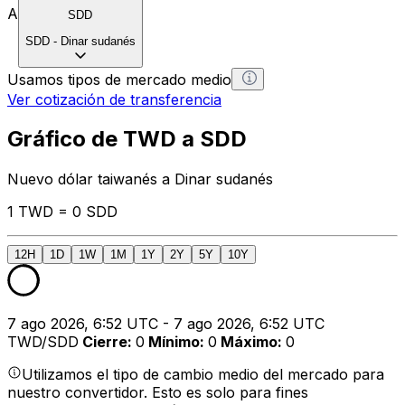
A
SDD
SDD
-
Dinar sudanés
Usamos tipos de mercado medio
Ver cotización de transferencia
Gráfico de TWD a SDD
Nuevo dólar taiwanés a Dinar sudanés
1 TWD = 0 SDD
12H
1D
1W
1M
1Y
2Y
5Y
10Y
7 ago 2026, 6:52 UTC - 7 ago 2026, 6:52 UTC
TWD/SDD
Cierre
:
0
Mínimo
:
0
Máximo
:
0
Utilizamos el tipo de cambio medio del mercado para
nuestro convertidor. Esto es solo para fines