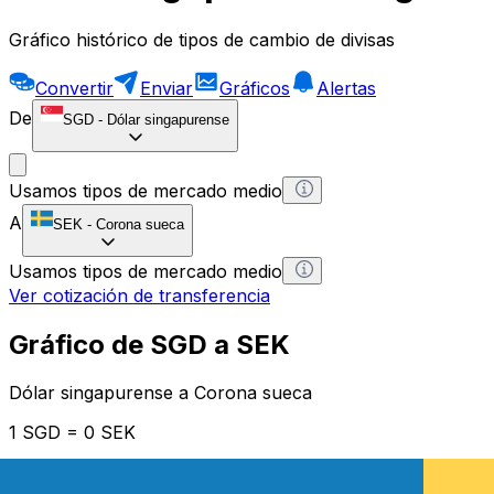
Gráfico histórico de tipos de cambio de divisas
Convertir
Enviar
Gráficos
Alertas
De
SGD
-
Dólar singapurense
Usamos tipos de mercado medio
A
SEK
-
Corona sueca
Usamos tipos de mercado medio
Ver cotización de transferencia
Gráfico de SGD a SEK
Dólar singapurense a Corona sueca
1 SGD = 0 SEK
12H
1D
1W
1M
1Y
2Y
5Y
10Y