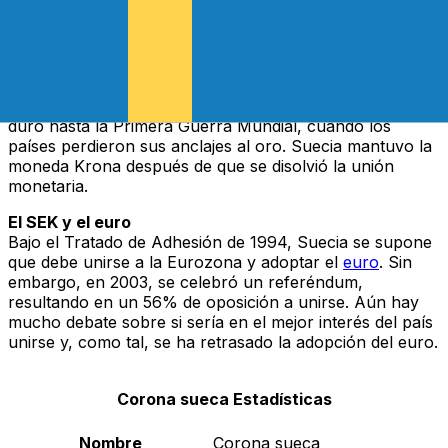
Riksdaler: el Riksdaler Riksmynt. La Corona Sueca
surgió por primera vez cuando Suecia acordó unirse a
la Unión Monetaria Escandinava en 1873, junto con
Dinamarca y Noruega. Todos los países involucrados
fijaron sus respectivas monedas contra el oro a la par
entre sí para crear estabilidad monetaria. Esta unión
duró hasta la Primera Guerra Mundial, cuando los
países perdieron sus anclajes al oro. Suecia mantuvo la
moneda Krona después de que se disolvió la unión
monetaria.
El SEK y el euro
Bajo el Tratado de Adhesión de 1994, Suecia se supone
que debe unirse a la Eurozona y adoptar el
euro
. Sin
embargo, en 2003, se celebró un referéndum,
resultando en un 56% de oposición a unirse. Aún hay
mucho debate sobre si sería en el mejor interés del país
unirse y, como tal, se ha retrasado la adopción del euro.
Corona sueca Estadísticas
Nombre
Corona sueca