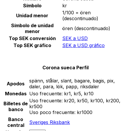
Símbolo
kr
1/100 = ören
Unidad menor
(descontinuado)
Símbolo de unidad
ören (descontinuado)
menor
Top SEK conversión
SEK a USD
Top SEK gráfico
SEK a USD gráfico
Corona sueca Perfil
spänn, stålar, slant, bagare, bagis, pix,
Apodos
daler, para, lök, papp, riksdaler
Monedas
Uso frecuente:
kr1, kr5, kr10
Uso frecuente:
kr20, kr50, kr100, kr200,
Billetes de
kr500
banco
Uso poco frecuente:
kr1000
Banco
Sveriges Riksbank
central