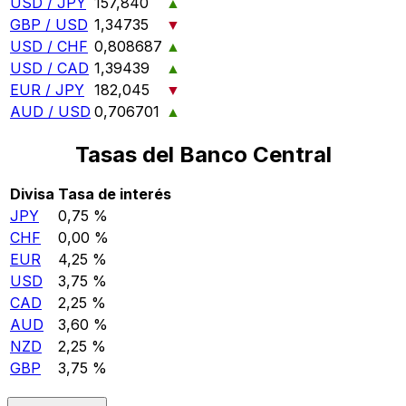
USD / JPY
157,840
▲
GBP / USD
1,34735
▼
USD / CHF
0,808687
▲
USD / CAD
1,39439
▲
EUR / JPY
182,045
▼
AUD / USD
0,706701
▲
Tasas del Banco Central
Divisa
Tasa de interés
JPY
0,75 %
CHF
0,00 %
EUR
4,25 %
USD
3,75 %
CAD
2,25 %
AUD
3,60 %
NZD
2,25 %
GBP
3,75 %