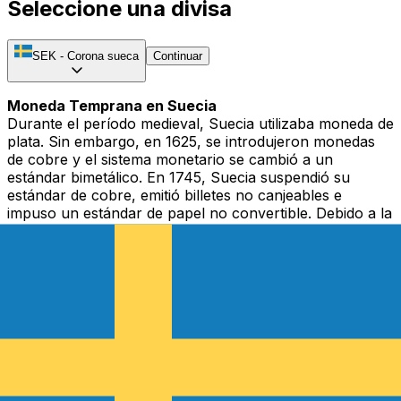
Seleccione una divisa
SEK
-
Corona sueca
Continuar
Moneda Temprana en Suecia
Durante el período medieval, Suecia utilizaba moneda de
plata. Sin embargo, en 1625, se introdujeron monedas
de cobre y el sistema monetario se cambió a un
estándar bimetálico. En 1745, Suecia suspendió su
estándar de cobre, emitió billetes no canjeables e
impuso un estándar de papel no convertible. Debido a la
inflación y a importantes problemas económicos, la
moneda se depreció y Suecia volvió al sistema de
estándar de plata en 1776.
Del Riksdaler Sueco a la Corona Sueca
La moneda utilizada desde el siglo XVII hasta 1873 fue el
Riksdaler. El sistema era bastante complejo, con
subunidades que consistían en mark, öres, pennings,
skillingars y runstyckens. En 1855, Suecia adoptó el
sistema decimal cuando introdujo una nueva versión del