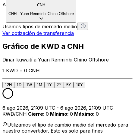
A
CNH
CNH
-
Yuan Renminbi Chino Offshore
Usamos tipos de mercado medio
Ver cotización de transferencia
Gráfico de KWD a CNH
Dinar kuwaití a Yuan Renminbi Chino Offshore
1 KWD = 0 CNH
12H
1D
1W
1M
1Y
2Y
5Y
10Y
6 ago 2026, 21:09 UTC - 6 ago 2026, 21:09 UTC
KWD/CNH
Cierre
:
0
Mínimo
:
0
Máximo
:
0
Utilizamos el tipo de cambio medio del mercado para
nuestro convertidor. Esto es solo para fines