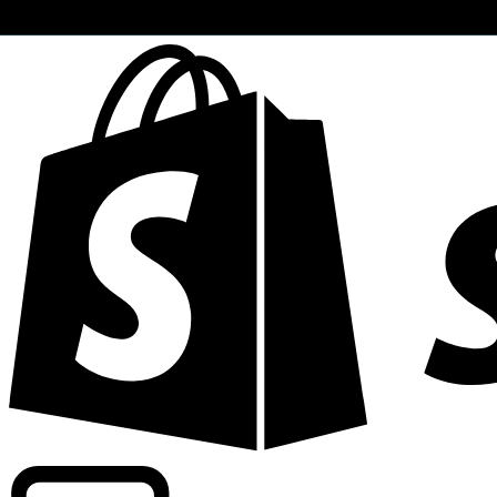
Apoyamos tarifas a nivel comercial en más de 300 compa