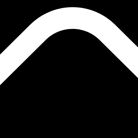
a de cambio de Ripple más popular es de XRP a USD. El códig
Ta
Divisa
Tasa de interés
JPY
0,75 %
CHF
0,00 %
EUR
4,25 %
USD
3,75 %
CAD
2,25 %
AUD
3,60 %
NZD
2,25 %
GBP
3,75 %