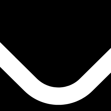
stro convertidor. Esto es solo para fines informativos. No 
estadounidense (USD)
a de cambio de Dólar fiyiano más popular es de FJD a USD. El