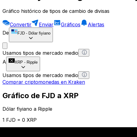
Gráfico histórico de tipos de cambio de divisas
Convertir
Enviar
Gráficos
Alertas
De
FJD
-
Dólar fiyiano
Usamos tipos de mercado medio
A
XRP
-
Ripple
Usamos tipos de mercado medio
Comprar criptomonedas en Kraken
Gráfico de FJD a XRP
Dólar fiyiano a Ripple
1 FJD = 0 XRP
12H
1D
1W
1M
1Y
2Y
5Y
10Y