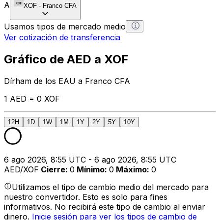
A
XOF
-
Franco CFA
Usamos tipos de mercado medio
Ver cotización de transferencia
Gráfico de AED a XOF
Dírham de los EAU a Franco CFA
1 AED = 0 XOF
12H
1D
1W
1M
1Y
2Y
5Y
10Y
6 ago 2026, 8:55 UTC - 6 ago 2026, 8:55 UTC
AED/XOF
Cierre
:
0
Mínimo
:
0
Máximo
:
0
Utilizamos el tipo de cambio medio del mercado para
nuestro convertidor. Esto es solo para fines
informativos. No recibirá este tipo de cambio al enviar
dinero.
Inicie sesión para ver los tipos de cambio de