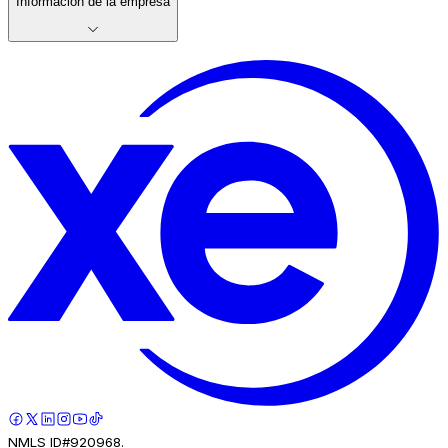
Información de la empresa
NMLS ID#920968.