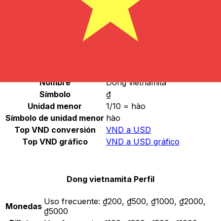
Seleccione una divisa
VND
-
Dong vietnamita
Continuar
Dong vietnamita Estadísticas
Nombre
Dong vietnamita
Símbolo
₫
Unidad menor
1/10 = hào
Símbolo de unidad menor
hào
Top VND conversión
VND a USD
Top VND gráfico
VND a USD gráfico
Dong vietnamita Perfil
Uso frecuente:
₫200, ₫500, ₫1000, ₫2000,
Monedas
₫5000