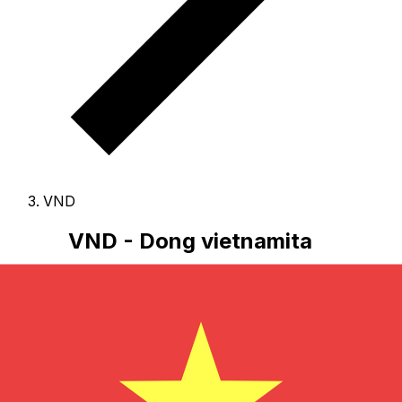
VND
VND - Dong vietnamita
El Dong vietnamita es la moneda de Viet Nam.
Nuestro
ranking de divisas muestra que el tipo de cambio más
popular de Dong vietnamita es el tipo de cambio VND a
USD.
El código de divisa de Dongs es VND
, y el símbolo
monetario es ₫.
A continuación, encontrará las tarifas
de Dong vietnamita y un conversor de divisas.