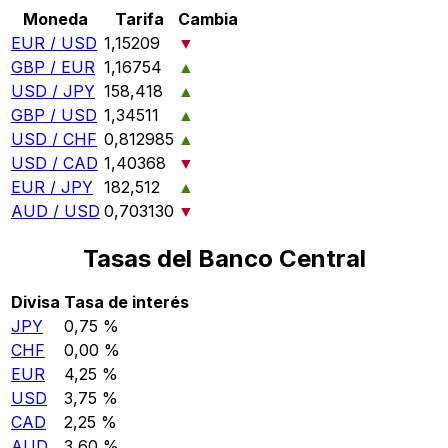
Moneda
Tarifa
Cambia
EUR / USD
1,15209
▼
GBP / EUR
1,16754
▲
USD / JPY
158,418
▲
GBP / USD
1,34511
▲
USD / CHF
0,812985
▲
USD / CAD
1,40368
▼
EUR / JPY
182,512
▲
AUD / USD
0,703130
▼
Tasas del Banco Central
Divisa
Tasa de interés
JPY
0,75 %
CHF
0,00 %
EUR
4,25 %
USD
3,75 %
CAD
2,25 %
AUD
3,60 %