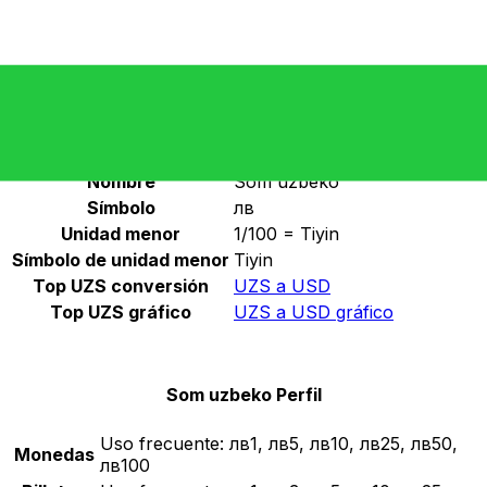
Seleccione una divisa
UZS
-
Som uzbeko
Continuar
Som uzbeko Estadísticas
Nombre
Som uzbeko
Símbolo
лв
Unidad menor
1/100 = Tiyin
Símbolo de unidad menor
Tiyin
Top UZS conversión
UZS a USD
Top UZS gráfico
UZS a USD gráfico
Som uzbeko Perfil
Uso frecuente:
лв1, лв5, лв10, лв25, лв50,
Monedas
лв100