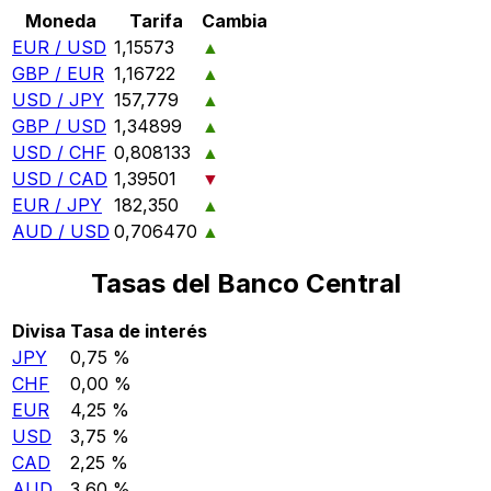
Moneda
Tarifa
Cambia
EUR / USD
1,15573
▲
GBP / EUR
1,16722
▲
USD / JPY
157,779
▲
GBP / USD
1,34899
▲
USD / CHF
0,808133
▲
USD / CAD
1,39501
▼
EUR / JPY
182,350
▲
AUD / USD
0,706470
▲
Tasas del Banco Central
Divisa
Tasa de interés
JPY
0,75 %
CHF
0,00 %
EUR
4,25 %
USD
3,75 %
CAD
2,25 %
AUD
3,60 %