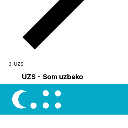
UZS
UZS - Som uzbeko
El Som uzbeko es la moneda de Uzbekistán.
Nuestro
ranking de divisas muestra que el tipo de cambio más
popular de Som uzbeko es el tipo de cambio UZS a
USD.
El código de divisa de Sums es UZS
, y el símbolo
monetario es лв.
A continuación, encontrará las tarifas
de Som uzbeko y un conversor de divisas.