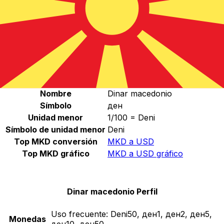
Seleccione una divisa
MKD
-
Dinar macedonio
Continuar
Dinar macedonio Estadísticas
Nombre
Dinar macedonio
Símbolo
ден
Unidad menor
1/100 = Deni
Símbolo de unidad menor
Deni
Top MKD conversión
MKD a USD
Top MKD gráfico
MKD a USD gráfico
Dinar macedonio Perfil
Uso frecuente:
Deni50, ден1, ден2, ден5,
Monedas
ден10, ден50