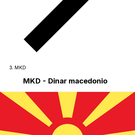
MKD
MKD - Dinar macedonio
El Dinar macedonio es la moneda de Macedonia del
Norte.
Nuestro ranking de divisas muestra que el tipo de
cambio más popular de Dinar macedonio es el tipo de
cambio MKD a USD.
El código de divisa de Denars es
MKD
, y el símbolo monetario es ден.
A continuación,
encontrará las tarifas de Dinar macedonio y un
conversor de divisas.