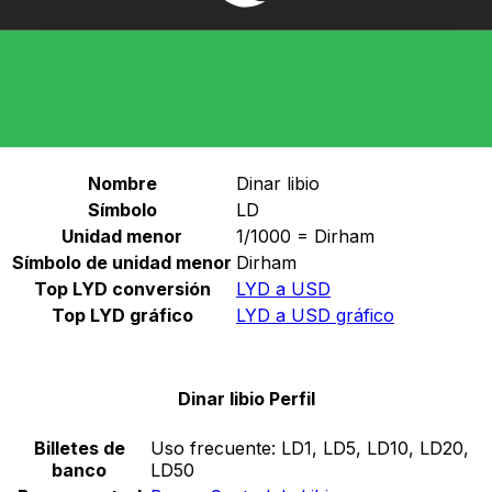
Seleccione una divisa
LYD
-
Dinar libio
Continuar
Dinar libio Estadísticas
Nombre
Dinar libio
Símbolo
LD
Unidad menor
1/1000 = Dirham
Símbolo de unidad menor
Dirham
Top LYD conversión
LYD a USD
Top LYD gráfico
LYD a USD gráfico
Dinar libio Perfil
Billetes de
Uso frecuente:
LD1, LD5, LD10, LD20,
banco
LD50