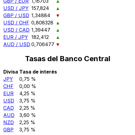
GBP / EUR
1,16703
▲
USD / JPY
157,824
▲
GBP / USD
1,34884
▼
USD / CHF
0,808328
▲
USD / CAD
1,39447
▲
EUR / JPY
182,412
▲
AUD / USD
0,706477
▼
Tasas del Banco Central
Divisa
Tasa de interés
JPY
0,75 %
CHF
0,00 %
EUR
4,25 %
USD
3,75 %
CAD
2,25 %
AUD
3,60 %
NZD
2,25 %
GBP
3,75 %