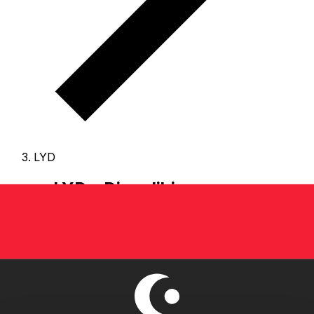
LYD
LYD - Dinar libio
El Dinar libio es la moneda de Libia.
Nuestro ranking de
divisas muestra que el tipo de cambio más popular de
Dinar libio es el tipo de cambio LYD a USD.
El código de
divisa de Dinares es LYD
, y el símbolo monetario es LD.
A continuación, encontrará las tarifas de Dinar libio y un
conversor de divisas.