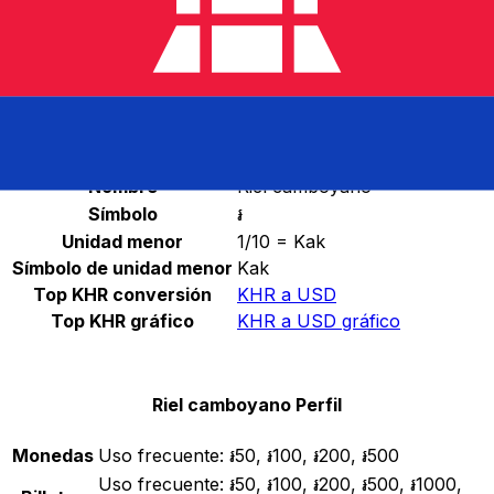
Seleccione una divisa
KHR
-
Riel camboyano
Continuar
Riel camboyano Estadísticas
Nombre
Riel camboyano
Símbolo
៛
Unidad menor
1/10 = Kak
Símbolo de unidad menor
Kak
Top KHR conversión
KHR a USD
Top KHR gráfico
KHR a USD gráfico
Riel camboyano Perfil
Monedas
Uso frecuente:
៛50, ៛100, ៛200, ៛500
Uso frecuente:
៛50, ៛100, ៛200, ៛500, ៛1000,