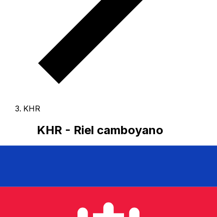
KHR
KHR - Riel camboyano
El Riel camboyano es la moneda de Camboya.
Nuestro
ranking de divisas muestra que el tipo de cambio más
popular de Riel camboyano es el tipo de cambio KHR a
USD.
El código de divisa de Riels es KHR
, y el símbolo
monetario es ៛.
A continuación, encontrará las tarifas de
Riel camboyano y un conversor de divisas.