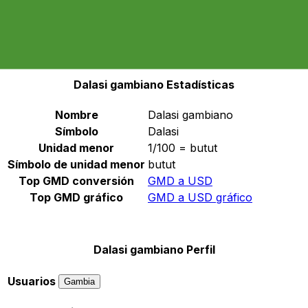
Seleccione una divisa
GMD
-
Dalasi gambiano
Continuar
Dalasi gambiano Estadísticas
Nombre
Dalasi gambiano
Símbolo
Dalasi
Unidad menor
1/100 = butut
Símbolo de unidad menor
butut
Top GMD conversión
GMD a USD
Top GMD gráfico
GMD a USD gráfico
Dalasi gambiano Perfil
Usuarios
Gambia