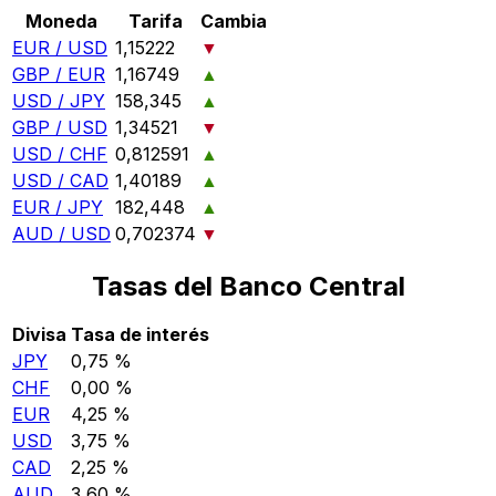
Moneda
Tarifa
Cambia
EUR / USD
1,15222
▼
GBP / EUR
1,16749
▲
USD / JPY
158,345
▲
GBP / USD
1,34521
▼
USD / CHF
0,812591
▲
USD / CAD
1,40189
▲
EUR / JPY
182,448
▲
AUD / USD
0,702374
▼
Tasas del Banco Central
Divisa
Tasa de interés
JPY
0,75 %
CHF
0,00 %
EUR
4,25 %
USD
3,75 %
CAD
2,25 %
AUD
3,60 %