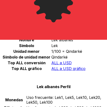
Seleccione una divisa
ALL
-
Lek albanés
Continuar
Lek albanés Estadísticas
Nombre
Lek albanés
Símbolo
Lek
Unidad menor
1/100 = Qindarkë
Símbolo de unidad menor
Qindarkë
Top ALL conversión
ALL a USD
Top ALL gráfico
ALL a USD gráfico
Lek albanés Perfil
Uso frecuente:
Lek1, Lek5, Lek10, Lek20,
Monedas
Lek50, Lek100