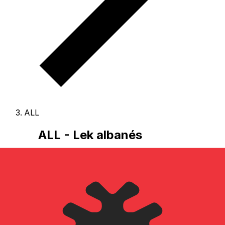
ALL
ALL - Lek albanés
El Lek albanés es la moneda de Albania.
Nuestro
ranking de divisas muestra que el tipo de cambio más
popular de Lek albanés es el tipo de cambio ALL a USD.
El código de divisa de Leke es ALL
, y el símbolo
monetario es L.
A continuación, encontrará las tarifas
de Lek albanés y un conversor de divisas.