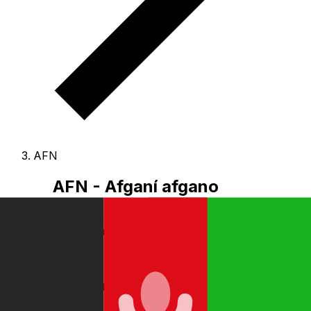
AFN
AFN - Afganí afgano
El Afganí afgano es la moneda de Afganistán.
Nuestro
ranking de divisas muestra que el tipo de cambio más
popular de Afganí afgano es el tipo de cambio AFN a
USD.
El código de divisa de Afganíes es AFN
, y el
símbolo monetario es ؋.
A continuación, encontrará las
tarifas de Afganí afgano y un conversor de divisas.