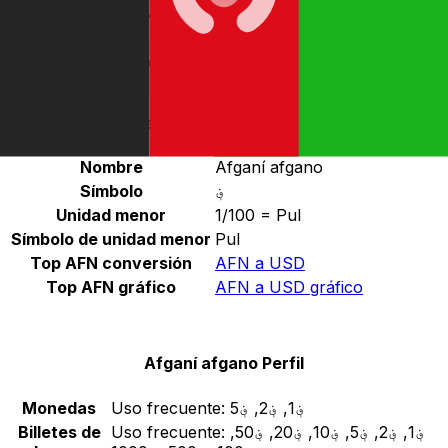
Seleccione una divisa
AFN
-
Afganí afgano
Continuar
Afganí afgano Estadísticas
Nombre
Afganí afgano
Símbolo
؋
Unidad menor
1/100 = Pul
Símbolo de unidad menor
Pul
Top AFN conversión
AFN a USD
Top AFN gráfico
AFN a USD gráfico
Afganí afgano Perfil
Monedas
Uso frecuente:
؋1, ؋2, ؋5
Billetes de
Uso frecuente:
؋1, ؋2, ؋5, ؋10, ؋20, ؋50,