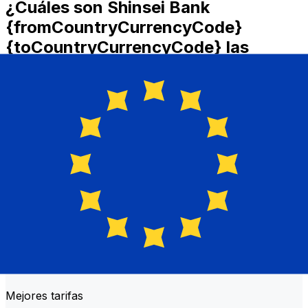
¿Cuáles son Shinsei Bank
{fromCountryCurrencyCode}
{toCountryCurrencyCode} las
comisiones de transferencia?
Shinsei Bank costes de transferencia internacional de
dinero de JPY a EUR dependen de factores como el
importe de la transferencia. Normalmente, las
transferencias más grandes conllevan comisiones más
bajas y mejores tipos de cambio. Consulta la tabla
comparativa para comparar Shinsei Bank comisiones
con Xe.
¿Por qué transferir con Xe en lugar
de bancos tradicionales?
Mejores tarifas