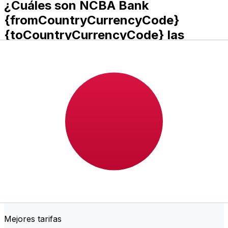
¿Cuáles son NCBA Bank
{fromCountryCurrencyCode}
{toCountryCurrencyCode} las
comisiones de transferencia?
NCBA Bank costes de transferencia internacional de
dinero de KES a JPY dependen de factores como el
importe de la transferencia. Normalmente, las
transferencias más grandes conllevan comisiones más
bajas y mejores tipos de cambio. Consulta la tabla
comparativa para comparar NCBA Bank comisiones
con Xe.
¿Por qué transferir con Xe en lugar
de bancos tradicionales?
Mejores tarifas