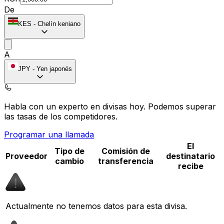
De
KES
-
Chelín keniano
A
JPY
-
Yen japonés
Habla con un experto en divisas hoy.
Podemos superar
las tasas de los competidores.
Programar una llamada
El
Tipo de
Comisión de
Proveedor
destinatario
cambio
transferencia
recibe
Actualmente no tenemos datos para esta divisa.