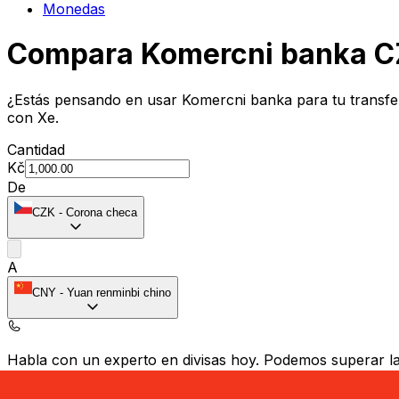
Monedas
Compara Komercni banka CZ
¿Estás pensando en usar Komercni banka para tu transfe
con Xe.
Cantidad
Kč
De
CZK
-
Corona checa
A
CNY
-
Yuan renminbi chino
Habla con un experto en divisas hoy.
Podemos superar las
Programar una llamada