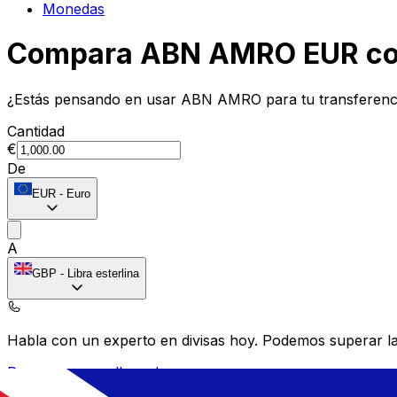
Monedas
Compara ABN AMRO EUR con
¿Estás pensando en usar ABN AMRO para tu transferenc
Cantidad
€
De
EUR
-
Euro
A
GBP
-
Libra esterlina
Habla con un experto en divisas hoy.
Podemos superar las
Programar una llamada