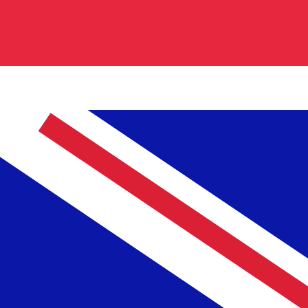
0.839900
€0