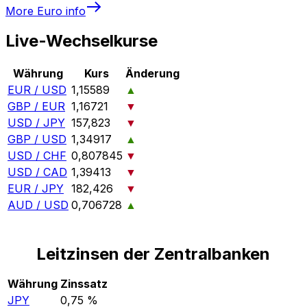
More
Euro
info
Live-Wechselkurse
Währung
Kurs
Änderung
EUR / USD
1,15589
▲
GBP / EUR
1,16721
▼
USD / JPY
157,823
▼
GBP / USD
1,34917
▲
USD / CHF
0,807845
▼
USD / CAD
1,39413
▼
EUR / JPY
182,426
▼
AUD / USD
0,706728
▲
Leitzinsen der Zentralbanken
Währung
Zinssatz
JPY
0,75 %