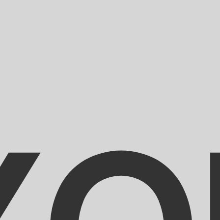
ies dient nur zu Informationszwecken. Diesen Kurs erhalt
eliebteste Wechselkurs für CFA-Franc BCEAO ist. Der Wä