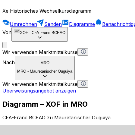
Xe Historisches Wechselkursdiagramm
Umrechnen
Senden
Diagramme
Benachrichti
Von
XOF
-
CFA-Franc BCEAO
Wir verwenden Marktmittelkurse
Nach
MRO
MRO
-
Mauretanischer Ouguiya
Wir verwenden Marktmittelkurse
Überweisungsangebot anzeigen
Diagramm – XOF in MRO
CFA-Franc BCEAO zu Mauretanischer Ouguiya
1 XOF = 0 MRO