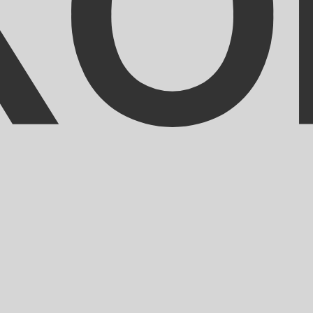
eliebteste Wechselkurs für Mauretanischer Ouguiya ist. 
Leit
Währung
Zinssatz
JPY
0,75 %
CHF
0,00 %
EUR
4,25 %
USD
3,75 %
CAD
2,25 %
AUD
3,60 %
NZD
2,25 %
GBP
3,75 %