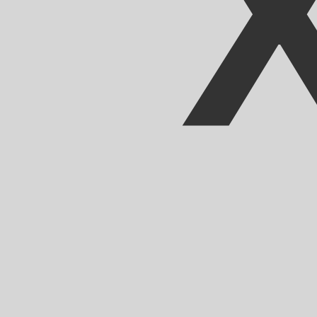
MRO
-
Mauretanischer Ouguiya
Unsere Währungsrankings zeigen, dass MRO zu USD der b
Das Währungssymbol ist UM.
More
Mauretanischer Ouguiya
info
Live-Wechselkurse
Währung
Kurs
Änderung
EUR / USD
1,15201
▼
GBP / EUR
1,16743
▲
USD / JPY
158,487
▲
GBP / USD
1,34489
▼
USD / CHF
0,812665
▲
USD / CAD
1,40175
▼
EUR / JPY
182,578
▲
AUD / USD
0,703087
▼