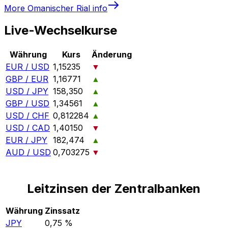
More
Omanischer Rial
info
Live-Wechselkurse
Währung
Kurs
Änderung
EUR / USD
1,15235
▼
GBP / EUR
1,16771
▲
USD / JPY
158,350
▲
GBP / USD
1,34561
▲
USD / CHF
0,812284
▲
USD / CAD
1,40150
▼
EUR / JPY
182,474
▲
AUD / USD
0,703275
▼
Leitzinsen der Zentralbanken
Währung
Zinssatz
JPY
0,75 %