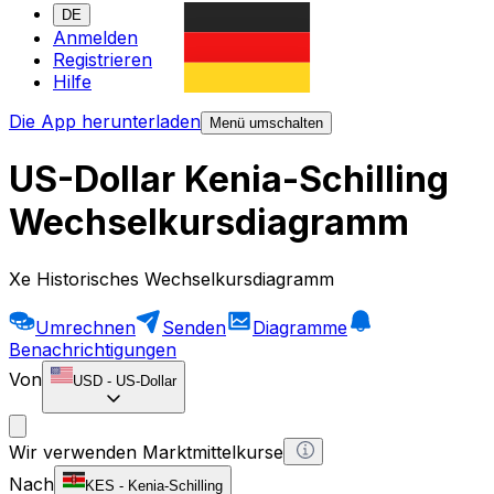
DE
Anmelden
Registrieren
Hilfe
Die App herunterladen
Menü umschalten
US-Dollar Kenia-Schilling
Wechselkursdiagramm
Xe Historisches Wechselkursdiagramm
Umrechnen
Senden
Diagramme
Benachrichtigungen
Von
USD
-
US-Dollar
Wir verwenden Marktmittelkurse
Nach
KES
-
Kenia-Schilling