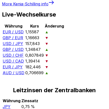
More
Kenia-Schilling
info
Live-Wechselkurse
Währung
Kurs
Änderung
EUR / USD
1,15587
▲
GBP / EUR
1,16663
▼
USD / JPY
157,843
▼
GBP / USD
1,34847
▲
USD / CHF
0,807849
▼
USD / CAD
1,39414
▼
EUR / JPY
182,446
▼
AUD / USD
0,706699
▲
Leitzinsen der Zentralbanken
Währung
Zinssatz
JPY
0,75 %