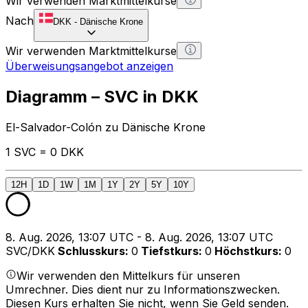
Wir verwenden Marktmittelkurse
Nach
DKK
-
Dänische Krone
Wir verwenden Marktmittelkurse
Überweisungsangebot anzeigen
Diagramm – SVC in DKK
El-Salvador-Colón zu Dänische Krone
1 SVC = 0 DKK
12H
1D
1W
1M
1Y
2Y
5Y
10Y
8. Aug. 2026, 13:07 UTC - 8. Aug. 2026, 13:07 UTC
SVC/DKK
Schlusskurs
:
0
Tiefstkurs
:
0
Höchstkurs
:
0
Wir verwenden den Mittelkurs für unseren
Umrechner. Dies dient nur zu Informationszwecken.
Diesen Kurs erhalten Sie nicht, wenn Sie Geld senden.