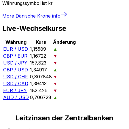
Währungssymbol ist kr.
More
Dänische Krone
info
Live-Wechselkurse
Währung
Kurs
Änderung
EUR / USD
1,15589
▲
GBP / EUR
1,16722
▼
USD / JPY
157,823
▼
GBP / USD
1,34917
▲
USD / CHF
0,807848
▼
USD / CAD
1,39413
▼
EUR / JPY
182,426
▼
AUD / USD
0,706728
▲
Leitzinsen der Zentralbanken