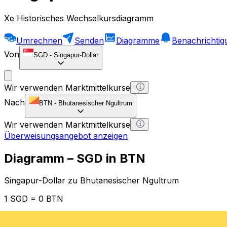
Xe Historisches Wechselkursdiagramm
Umrechnen
Senden
Diagramme
Benachrichti
Von
SGD
-
Singapur-Dollar
Wir verwenden Marktmittelkurse
Nach
BTN
-
Bhutanesischer Ngultrum
Wir verwenden Marktmittelkurse
Überweisungsangebot anzeigen
Diagramm – SGD in BTN
Singapur-Dollar zu Bhutanesischer Ngultrum
1 SGD = 0 BTN
12H
1D
1W
1M
1Y
2Y
5Y
10Y