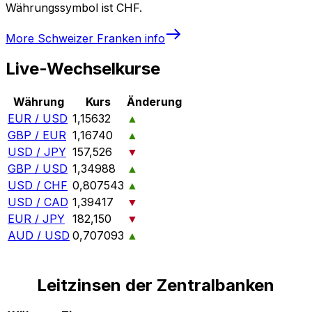
Währungssymbol ist CHF.
More
Schweizer Franken
info
Live-Wechselkurse
Währung
Kurs
Änderung
EUR / USD
1,15632
▲
GBP / EUR
1,16740
▲
USD / JPY
157,526
▼
GBP / USD
1,34988
▲
USD / CHF
0,807543
▲
USD / CAD
1,39417
▼
EUR / JPY
182,150
▼
AUD / USD
0,707093
▲
Leitzinsen der Zentralbanken