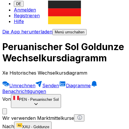
DE
Anmelden
Registrieren
Hilfe
Die App herunterladen
Menü umschalten
Peruanischer Sol Goldunze
Wechselkursdiagramm
Xe Historisches Wechselkursdiagramm
Umrechnen
Senden
Diagramme
Benachrichtigungen
Von
PEN
-
Peruanischer Sol
Wir verwenden Marktmittelkurse
Nach
XAU
-
Goldunze