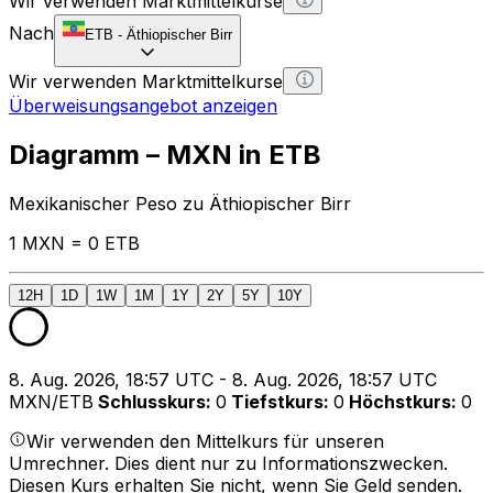
Wir verwenden Marktmittelkurse
Nach
ETB
-
Äthiopischer Birr
Wir verwenden Marktmittelkurse
Überweisungsangebot anzeigen
Diagramm – MXN in ETB
Mexikanischer Peso zu Äthiopischer Birr
1 MXN = 0 ETB
12H
1D
1W
1M
1Y
2Y
5Y
10Y
8. Aug. 2026, 18:57 UTC - 8. Aug. 2026, 18:57 UTC
MXN/ETB
Schlusskurs
:
0
Tiefstkurs
:
0
Höchstkurs
:
0
Wir verwenden den Mittelkurs für unseren
Umrechner. Dies dient nur zu Informationszwecken.
Diesen Kurs erhalten Sie nicht, wenn Sie Geld senden.