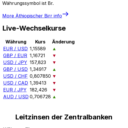
Währungssymbol ist Br.
More
Äthiopischer Birr
info
Live-Wechselkurse
Währung
Kurs
Änderung
EUR / USD
1,15589
▲
GBP / EUR
1,16721
▼
USD / JPY
157,823
▼
GBP / USD
1,34917
▲
USD / CHF
0,807850
▼
USD / CAD
1,39413
▼
EUR / JPY
182,426
▼
AUD / USD
0,706728
▲
Leitzinsen der Zentralbanken