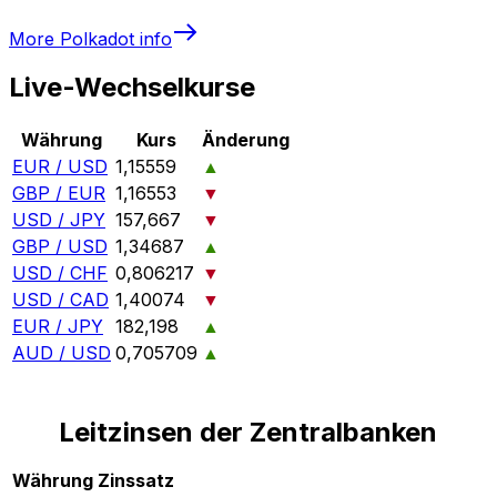
More
Polkadot
info
Live-Wechselkurse
Währung
Kurs
Änderung
EUR / USD
1,15559
▲
GBP / EUR
1,16553
▼
USD / JPY
157,667
▼
GBP / USD
1,34687
▲
USD / CHF
0,806217
▼
USD / CAD
1,40074
▼
EUR / JPY
182,198
▲
AUD / USD
0,705709
▲
Leitzinsen der Zentralbanken
Währung
Zinssatz