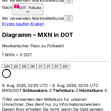
Wir verwenden Marktmittelkurse
Nach
DOT
-
Polkadot
Wir verwenden Marktmittelkurse
Krypto kaufen Kraken
Diagramm – MXN in DOT
Mexikanischer Peso zu Polkadot
1 MXN = 0 DOT
12H
1D
1W
1M
1Y
2Y
5Y
10Y
6. Aug. 2026, 02:55 UTC - 6. Aug. 2026, 02:55 UTC
MXN/DOT
Schlusskurs
:
0
Tiefstkurs
:
0
Höchstkurs
:
0
Wir verwenden den Mittelkurs für unseren
Umrechner. Dies dient nur zu Informationszwecken.
Diesen Kurs erhalten Sie nicht, wenn Sie Geld senden.