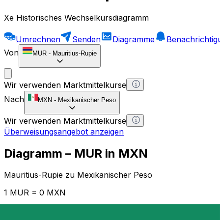
Xe Historisches Wechselkursdiagramm
Umrechnen
Senden
Diagramme
Benachrichti
Von
MUR
-
Mauritius-Rupie
Wir verwenden Marktmittelkurse
Nach
MXN
-
Mexikanischer Peso
Wir verwenden Marktmittelkurse
Überweisungsangebot anzeigen
Diagramm – MUR in MXN
Mauritius-Rupie zu Mexikanischer Peso
1 MUR = 0 MXN
12H
1D
1W
1M
1Y
2Y
5Y
10Y