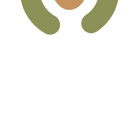
eliebteste Wechselkurs für Mexikanischer Peso ist. Der
Leit
Währung
Zinssatz
JPY
0,75 %
CHF
0,00 %
EUR
4,25 %
USD
3,75 %
CAD
2,25 %
AUD
3,60 %
NZD
2,25 %
GBP
3,75 %
ten