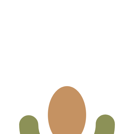
ies dient nur zu Informationszwecken. Diesen Kurs erhalt
liebteste Wechselkurs für Mauritius-Rupie ist. Der Währ