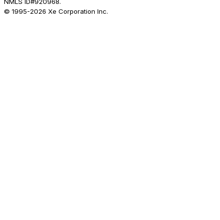
NMLS ID#920968.
© 1995-
2026
Xe Corporation Inc.