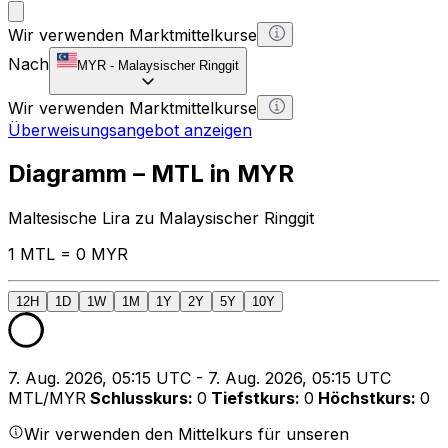
Wir verwenden Marktmittelkurse
Nach
MYR
-
Malaysischer Ringgit
Wir verwenden Marktmittelkurse
Überweisungsangebot anzeigen
Diagramm – MTL in MYR
Maltesische Lira zu Malaysischer Ringgit
1 MTL = 0 MYR
12H
1D
1W
1M
1Y
2Y
5Y
10Y
7. Aug. 2026, 05:15 UTC - 7. Aug. 2026, 05:15 UTC
MTL/MYR
Schlusskurs
:
0
Tiefstkurs
:
0
Höchstkurs
:
0
Wir verwenden den Mittelkurs für unseren