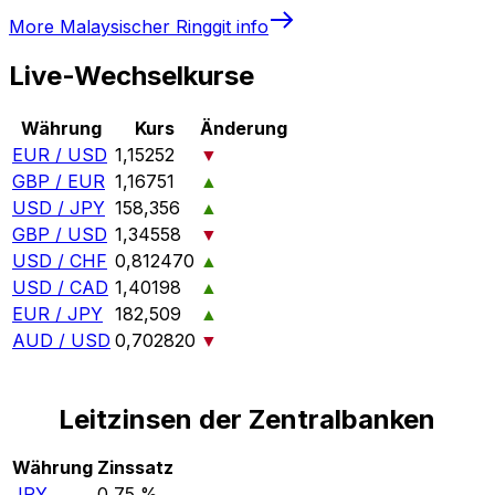
More
Malaysischer Ringgit
info
Live-Wechselkurse
Währung
Kurs
Änderung
EUR / USD
1,15252
▼
GBP / EUR
1,16751
▲
USD / JPY
158,356
▲
GBP / USD
1,34558
▼
USD / CHF
0,812470
▲
USD / CAD
1,40198
▲
EUR / JPY
182,509
▲
AUD / USD
0,702820
▼
Leitzinsen der Zentralbanken
Währung
Zinssatz
JPY
0,75 %