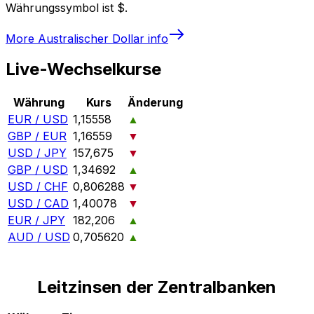
Währungssymbol ist $.
More
Australischer Dollar
info
Live-Wechselkurse
Währung
Kurs
Änderung
EUR / USD
1,15558
▲
GBP / EUR
1,16559
▼
USD / JPY
157,675
▼
GBP / USD
1,34692
▲
USD / CHF
0,806288
▼
USD / CAD
1,40078
▼
EUR / JPY
182,206
▲
AUD / USD
0,705620
▲
Leitzinsen der Zentralbanken