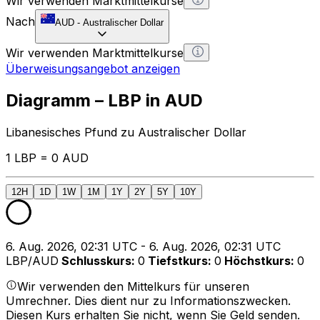
Wir verwenden Marktmittelkurse
Nach
AUD
-
Australischer Dollar
Wir verwenden Marktmittelkurse
Überweisungsangebot anzeigen
Diagramm – LBP in AUD
Libanesisches Pfund zu Australischer Dollar
1 LBP = 0 AUD
12H
1D
1W
1M
1Y
2Y
5Y
10Y
6. Aug. 2026, 02:31 UTC - 6. Aug. 2026, 02:31 UTC
LBP/AUD
Schlusskurs
:
0
Tiefstkurs
:
0
Höchstkurs
:
0
Wir verwenden den Mittelkurs für unseren
Umrechner. Dies dient nur zu Informationszwecken.
Diesen Kurs erhalten Sie nicht, wenn Sie Geld senden.